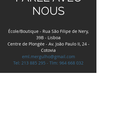
NOUS
École/Boutique - Rua São Filipe de Nery,
39B - Lisboa
Centre de Plongée - Av. João Paulo II, 24 -
Cotovia
eml.mergulho@gmail.com
Tel:
213 885 295
- Tlm:
964 668 032