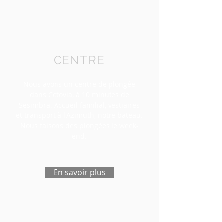
CENTRE
Nous avons un centre de plongée
dans Cotovia, à 10 minutes de
Sesimbra. Accueil familial, vestiaires
et transport à l'Azimuth, notre bateau.
Nous faisons des plongées le week-
end.
En savoir plus