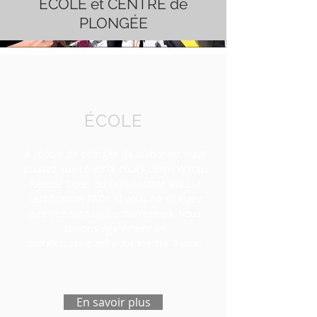
ÉCOLE et CENTRE de
PLONGÉE
ÉCOLE
À l'école de plongée de Lisbonne, vous
pouvez suivre votre cours Open Water,
Rescue Diver ou Dive Master avec la
certification PADI. Si vous ne plongez
pas pendant un certain temps, nous
faisons également un
rafraîchissement pour mettre à jour.
En savoir plus