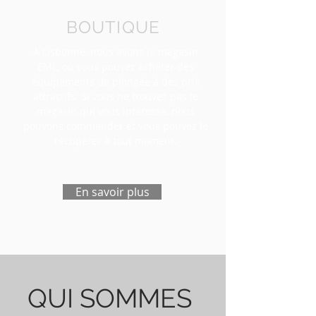
BOUTIQUE
À Lisbonne, nous avons le magasin
EML, où vous pouvez acheter des
équipements de plongée à des prix
attractifs. Si vous ne trouvez pas le
magasin qui vous intéresse, nous
pouvons commander et vous pouvez le
récupérer à tout moment.
En savoir plus
QUI SOMMES