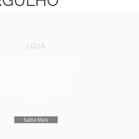
ERGULHO
LOJA
m Lisboa temos a loja da EML, onde
pode adquirir material de mergulho
a preços convidativos. Se não
encontrar na loja o que lhe
interessa, podemos encomendar e
poderá levantar a qualquer
momento.
Saiba Mais