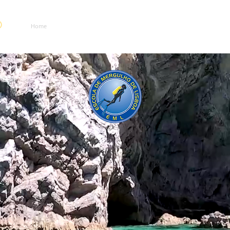
O
Home
EML
Escola
Viagens
Centro
Mul