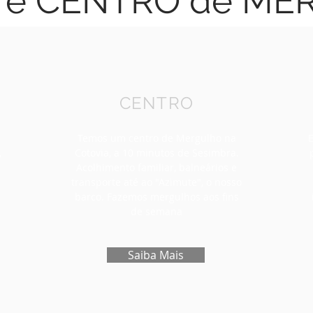
 e CENTRO de M
CENTRO
Temos um centro de Mergulho na
E
,
Cotovia, a 10 minutos de Sesimbra.
Acolhimento familiar, balneários e
transporte até ao "Azimute", o nosso
s
barco. Fazemos mergulhos aos fins
de semana
Saiba Mais