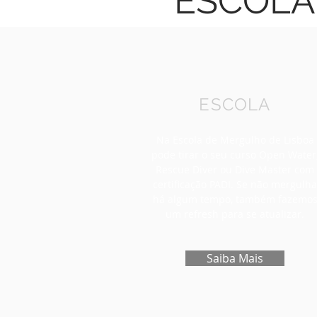
ESCOLA
ESCOLA
Na Escola de Mergulho de Lisboa
pode tirar o seu curso Open Water
Rescue Diver ou Dive Master com
certificação PADI. Se não mergulha
há algum tempo, também fazemo
um refresh para se atualizar.
Saiba Mais