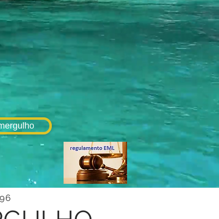
mergulho
96