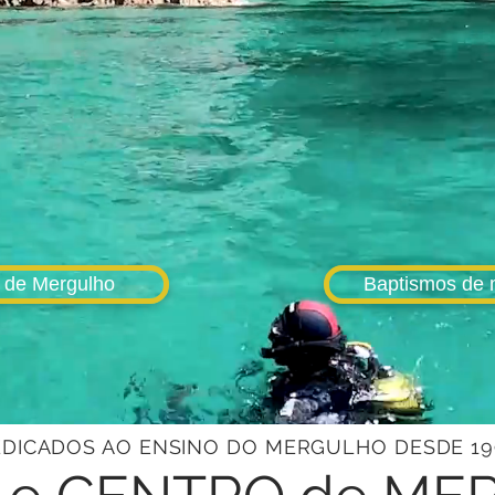
 de Mergulho
Baptismos de 
DICADOS AO ENSINO DO MERGULHO DESDE 19