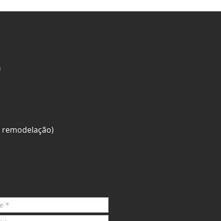
O
ra remodelação)