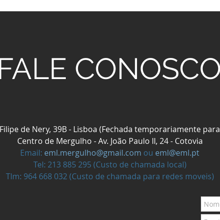
FALE CONOSC
 Filipe de Nery, 39B - Lisboa (Fechada temporariamente pa
Centro de Mergulho - Av. João Paulo II, 24 - Cotovia
Email:
eml.mergulho@gmail.com
ou
eml@eml.pt
Tel: 213 885 295 (Custo de chamada local)
Tlm: 964 668 032 (Custo de chamada para redes moveis)